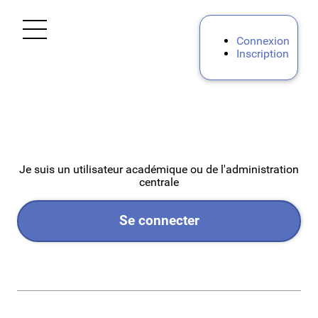
Ouvrir le menu
Connexion
Inscription
Accueil
Personnels d'encadrement
Premier degré
Je suis un utilisateur académique ou de l'administration
centrale
Second degré
Se connecter
Second degré privé
Second degré public
Personnels IATSS